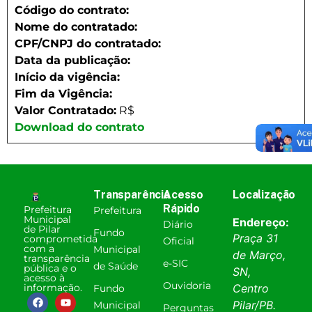
Código do contrato:
Nome do contratado:
CPF/CNPJ do contratado:
Data da publicação:
Início da vigência:
Fim da Vigência:
Valor Contratado:
R$
Download do contrato
Transparência
Acesso
Localização
Rápido
Prefeitura
Prefeitura
Municipal
Endereço:
Diário
de Pilar
Fundo
Praça 31
comprometida
Oficial
com a
Municipal
de Março,
transparência
e-SIC
de Saúde
pública e o
SN,
acesso à
Ouvidoria
informação.
Centro
Fundo
Pilar
/
PB
.
Municipal
Perguntas