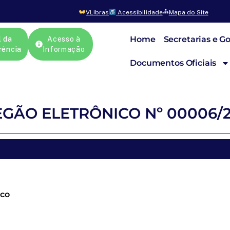
VLibras
Acessibilidade
Mapa do Site
Home
Secretarias e G
l da
Acesso à
rência
Informação
Documentos Oficiais
GÃO ELETRÔNICO Nº 00006/
ico