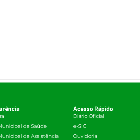
arência
Acesso Rápido
ra
Diário Oficial
unicipal de Saúde
e-SIC
unicipal de Assistência
Ouvidoria