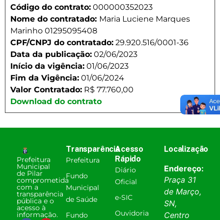
Código do contrato:
000000352023
Nome do contratado:
Maria Luciene Marques
Marinho 01295095408
CPF/CNPJ do contratado:
29.920.516/0001-36
Data da publicação:
02/06/2023
Início da vigência:
01/06/2023
Fim da Vigência:
01/06/2024
Valor Contratado:
R$ 77.760,00
Download do contrato
Transparência
Acesso
Localização
Rápido
Prefeitura
Prefeitura
Municipal
Endereço:
Diário
de Pilar
Fundo
Praça 31
comprometida
Oficial
com a
Municipal
de Março,
transparência
e-SIC
de Saúde
pública e o
SN,
acesso à
Ouvidoria
informação.
Centro
Fundo