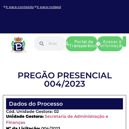
Ir para conteúdo
Ir para rodapé
Portal da
Acesso à
Transparência
Informação
PREGÃO PRESENCIAL
004/2023
Dados do Processo
Cód. Unidade Gestora: 02
Unidade Gestora:
Secretaria de Administração e
Finanças
Nº da Licitação:
004/2023