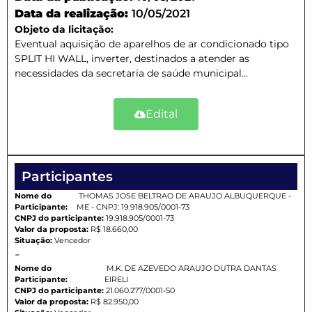
Data da realização:
10/05/2021
Objeto da licitação:
Eventual aquisição de aparelhos de ar condicionado tipo
SPLIT HI WALL, inverter, destinados a atender as
necessidades da secretaria de saúde municipal…
Edital
Participantes
Nome do
THOMAS JOSE BELTRAO DE ARAUJO ALBUQUERQUE -
Participante:
ME - CNPJ: 19.918.905/0001-73
CNPJ do participante:
19.918.905/0001-73
Valor da proposta:
R$ 18.660,00
Situação:
Vencedor
-
Nome do
M.K. DE AZEVEDO ARAUJO DUTRA DANTAS
Participante:
EIRELI
CNPJ do participante:
21.060.277/0001-50
Valor da proposta:
R$ 82.950,00