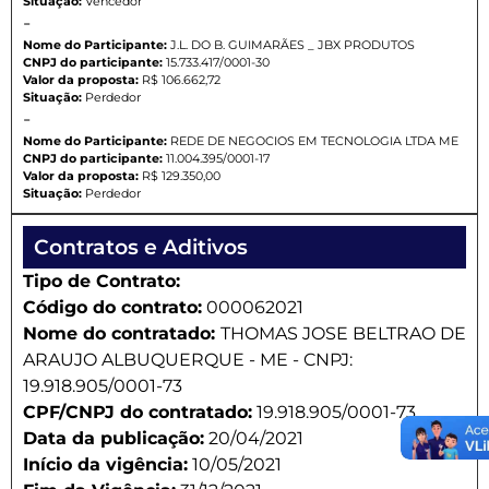
Situação:
Vencedor
-
Nome do Participante:
J.L. DO B. GUIMARÃES _ JBX PRODUTOS
CNPJ do participante:
15.733.417/0001-30
Valor da proposta:
R$ 106.662,72
Situação:
Perdedor
-
Nome do Participante:
REDE DE NEGOCIOS EM TECNOLOGIA LTDA ME
CNPJ do participante:
11.004.395/0001-17
Valor da proposta:
R$ 129.350,00
Situação:
Perdedor
Contratos e Aditivos
Tipo de Contrato:
Código do contrato:
000062021
Nome do contratado:
THOMAS JOSE BELTRAO DE
ARAUJO ALBUQUERQUE - ME - CNPJ:
19.918.905/0001-73
CPF/CNPJ do contratado:
19.918.905/0001-73
Data da publicação:
20/04/2021
Início da vigência:
10/05/2021