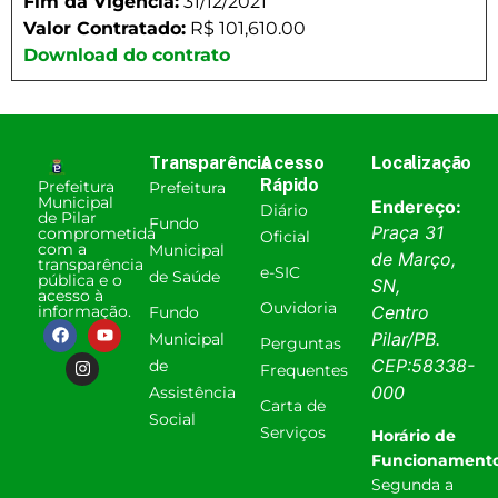
Fim da Vigência:
31/12/2021
Valor Contratado:
R$ 101,610.00
Download do contrato
Transparência
Acesso
Localização
Rápido
Prefeitura
Prefeitura
Municipal
Endereço:
Diário
de Pilar
Fundo
Praça 31
comprometida
Oficial
com a
Municipal
de Março,
transparência
e-SIC
de Saúde
pública e o
SN,
acesso à
Ouvidoria
informação.
Centro
Fundo
Pilar
/
PB
.
Municipal
Perguntas
CEP:
58338-
de
Frequentes
000
Assistência
Carta de
Social
Serviços
Horário de
Funcionamento
Segunda a