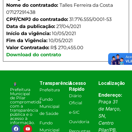
Nome do contratado:
Talles Ferreira da Costa
07127291438
CPF/CNPJ do contratado:
31.776.555/0001-53
Data da publicação:
27/04/2021
Início da vigência:
10/05/2021
Fim da Vigência:
10/05/2021
Valor Contratado:
R$ 270,455.00
Download do contrato
Transparência
Acesso
Localização
Rápido
Prefeitura
Prefeitura
Municipal
Endereço:
Diário
de Pilar
Fundo
Praça 31
comprometida
Oficial
com a
Municipal
de Março,
transparência
e-SIC
de Saúde
pública e o
SN,
acesso à
Ouvidoria
informação.
Centro
Fundo
Pilar
/
PB
.
Municipal
Perguntas