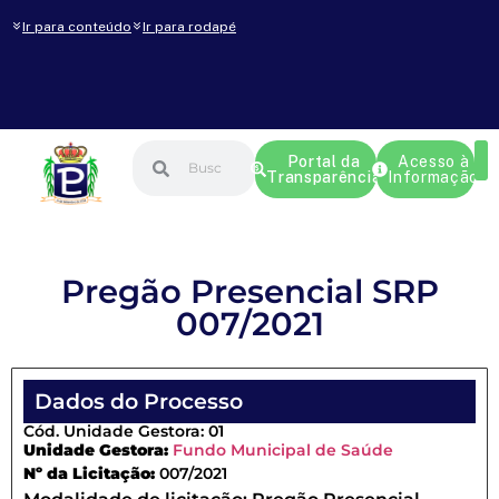
Ir para conteúdo
Ir para rodapé
Portal da
Acesso à
Transparência
Informação
Pregão Presencial SRP
007/2021
Dados do Processo
Cód. Unidade Gestora: 01
Unidade Gestora:
Fundo Municipal de Saúde
Nº da Licitação:
007/2021