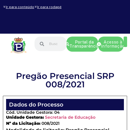
Ir para conteúdo
Ir para rodapé
Portal da
Acesso à
Transparência
Informação
Pregão Presencial SRP
008/2021
Dados do Processo
Cód. Unidade Gestora: 04
Unidade Gestora:
Secretaria de Educação
Nº da Licitação:
008/2021