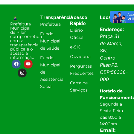
Transparência
Acesso
Localização
Rápido
Prefeitura
Prefeitura
Municipal
Endereço:
Diário
de Pilar
Fundo
Praça 31
comprometida
Oficial
com a
Municipal
de Março,
transparência
e-SIC
de Saúde
pública e o
SN,
acesso à
Ouvidoria
informação.
Centro
Fundo
Pilar
/
PB
.
Municipal
Perguntas
CEP:
58338-
de
Frequentes
000
Assistência
Carta de
Social
Serviços
Horário de
Funcionamento
Segunda a
Sexta-Feira
das 8:00 à
14:00hrs
Email: