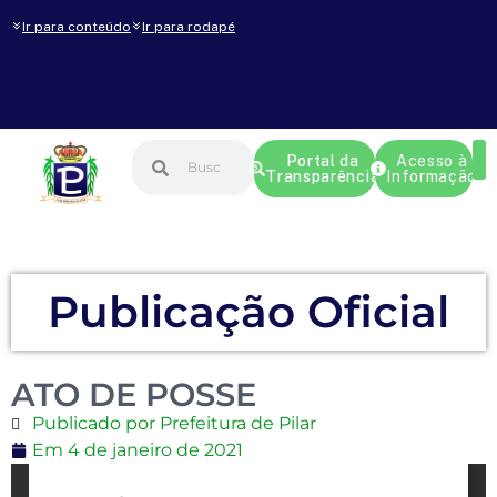
Ir para conteúdo
Ir para rodapé
Portal da
Acesso à
Transparência
Informação
Publicação Oficial
ATO DE POSSE
Publicado por Prefeitura de Pilar
Em
4 de janeiro de 2021