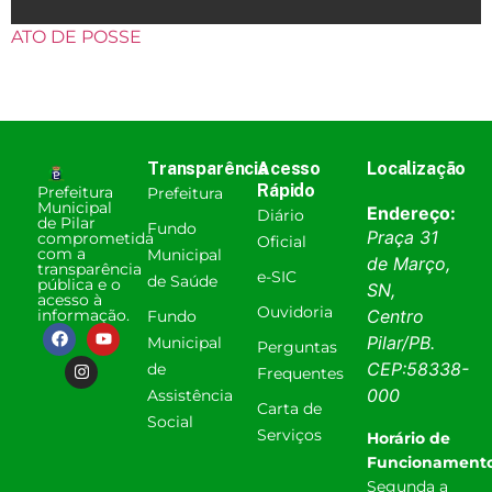
ATO DE POSSE
Transparência
Acesso
Localização
Rápido
Prefeitura
Prefeitura
Municipal
Endereço:
Diário
de Pilar
Fundo
Praça 31
comprometida
Oficial
com a
Municipal
de Março,
transparência
e-SIC
de Saúde
pública e o
SN,
acesso à
Ouvidoria
informação.
Centro
Fundo
Pilar
/
PB
.
Municipal
Perguntas
CEP:
58338-
de
Frequentes
000
Assistência
Carta de
Social
Serviços
Horário de
Funcionamento
Segunda a