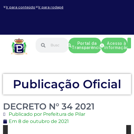
Ir para conteúdo
Ir para rodapé
Portal da
Acesso à
Transparência
Informação
Publicação Oficial
DECRETO N° 34 2021
Publicado por Prefeitura de Pilar
Em
8 de outubro de 2021