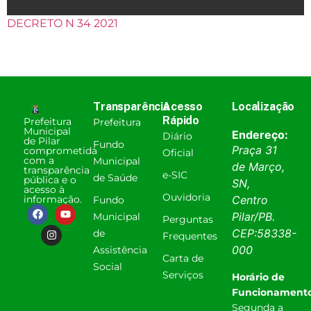
DECRETO N 34 2021
Transparência
Acesso
Localização
Rápido
Prefeitura
Prefeitura
Municipal
Endereço:
Diário
de Pilar
Fundo
Praça 31
comprometida
Oficial
com a
Municipal
de Março,
transparência
e-SIC
de Saúde
pública e o
SN,
acesso à
Ouvidoria
informação.
Centro
Fundo
Pilar
/
PB
.
Municipal
Perguntas
CEP:
58338-
de
Frequentes
000
Assistência
Carta de
Social
Serviços
Horário de
Funcionamento
Segunda a