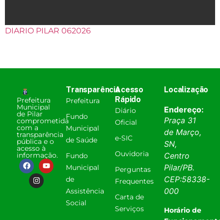
DIARIO PILAR 062026
Transparência
Acesso
Localização
Rápido
Prefeitura
Prefeitura
Municipal
Endereço:
Diário
de Pilar
Fundo
Praça 31
comprometida
Oficial
com a
Municipal
de Março,
transparência
e-SIC
de Saúde
pública e o
SN,
acesso à
Ouvidoria
informação.
Centro
Fundo
Pilar
/
PB
.
Municipal
Perguntas
CEP:
58338-
de
Frequentes
000
Assistência
Carta de
Social
Serviços
Horário de