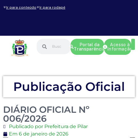
Ir para conteúdo
Ir para rodapé
Portal da
Acesso à
Transparência
Informação
Publicação Oficial
DIÁRIO OFICIAL Nº
006/2026
Publicado por Prefeitura de Pilar
Em
6 de janeiro de 2026