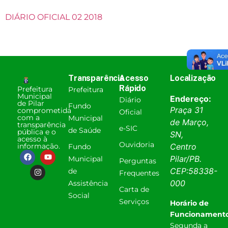
DIÁRIO OFICIAL 02 2018
Transparência
Acesso
Localização
Rápido
Prefeitura
Prefeitura
Municipal
Endereço:
Diário
de Pilar
Fundo
Praça 31
comprometida
Oficial
com a
Municipal
de Março,
transparência
e-SIC
de Saúde
pública e o
SN,
acesso à
Ouvidoria
informação.
Centro
Fundo
Pilar
/
PB
.
Municipal
Perguntas
CEP:
58338-
de
Frequentes
000
Assistência
Carta de
Social
Serviços
Horário de
Funcionamento
Segunda a