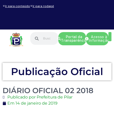
Ir para conteúdo
Ir para rodapé
Portal da
Acesso à
Transparência
Informação
Publicação Oficial
DIÁRIO OFICIAL 02 2018
Publicado por Prefeitura de Pilar
Em
14 de janeiro de 2019