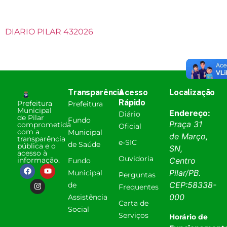
DIARIO PILAR 432026
Transparência
Acesso
Localização
Rápido
Prefeitura
Prefeitura
Municipal
Endereço:
Diário
de Pilar
Fundo
Praça 31
comprometida
Oficial
com a
Municipal
de Março,
transparência
e-SIC
de Saúde
pública e o
SN,
acesso à
Ouvidoria
informação.
Centro
Fundo
Pilar
/
PB
.
Municipal
Perguntas
CEP:
58338-
de
Frequentes
000
Assistência
Carta de
Social
Serviços
Horário de