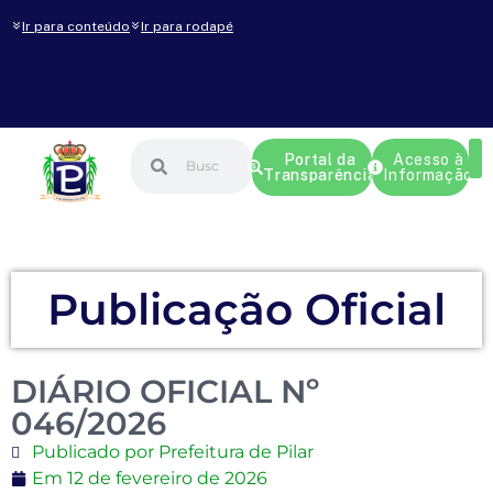
Ir para conteúdo
Ir para rodapé
Portal da
Acesso à
Transparência
Informação
Publicação Oficial
DIÁRIO OFICIAL Nº
046/2026
Publicado por Prefeitura de Pilar
Em
12 de fevereiro de 2026