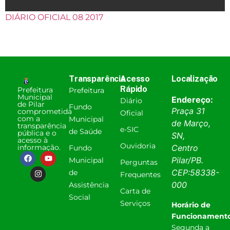
DIÁRIO OFICIAL 08 2017
Transparência
Acesso
Localização
Rápido
Prefeitura
Prefeitura
Municipal
Endereço:
Diário
de Pilar
Fundo
Praça 31
comprometida
Oficial
com a
Municipal
de Março,
transparência
e-SIC
de Saúde
pública e o
SN,
acesso à
Ouvidoria
informação.
Centro
Fundo
Pilar
/
PB
.
Municipal
Perguntas
CEP:
58338-
de
Frequentes
000
Assistência
Carta de
Social
Serviços
Horário de
Funcionamento
Segunda a