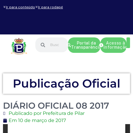
Ir para conteúdo
Ir para rodapé
Portal da
Acesso à
Transparência
Informação
Publicação Oficial
DIÁRIO OFICIAL 08 2017
Publicado por Prefeitura de Pilar
Em
10 de março de 2017