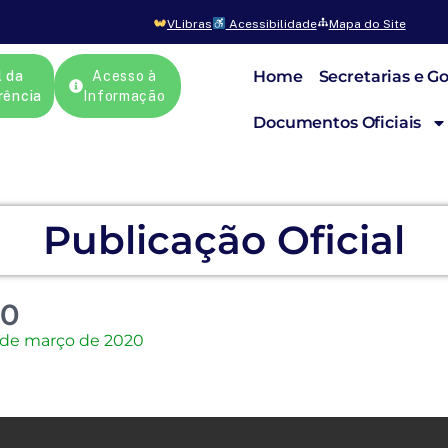
VLibras
Acessibilidade
Mapa do Site
Home
Secretarias e G
l da
Acesso à
rência
Informação
Documentos Oficiais
Publicação Oficial
20
 de março de 2020