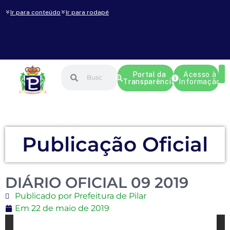
Ir para conteúdo
Ir para rodapé
Portal da
Acesso à
Transparência
Informação
Publicação Oficial
DIÁRIO OFICIAL 09 2019
Publicado por Prefeitura de Pilar
Em
22 de maio de 2019