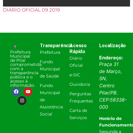
DIÁRIO OFICIAL 09 2019
Transparência
Acesso
Localização
Rápido
Prefeitura
Prefeitura
Municipal
Endereço:
Diário
de Pilar
Fundo
Praça 31
comprometida
Oficial
com a
Municipal
de Março,
transparência
e-SIC
de Saúde
pública e o
SN,
acesso à
Ouvidoria
informação.
Centro
Fundo
Pilar
/
PB
.
Municipal
Perguntas
CEP:
58338-
de
Frequentes
000
Assistência
Carta de
Social
Serviços
Horário de
Funcionamento
Segunda a