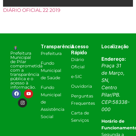
DIÁRIO OFICIAL 22 2019
Transparência
Acesso
Localização
Rápido
Prefeitura
Prefeitura
Municipal
Endereço:
Diário
de Pilar
Fundo
Praça 31
comprometida
Oficial
com a
Municipal
de Março,
transparência
e-SIC
de Saúde
pública e o
SN,
acesso à
Ouvidoria
informação.
Centro
Fundo
Pilar
/
PB
.
Municipal
Perguntas
CEP:
58338-
de
Frequentes
000
Assistência
Carta de
Social
Serviços
Horário de
Funcionamento
Segunda a