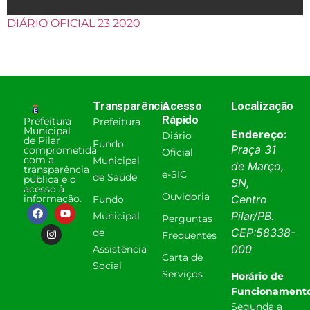
DIÁRIO OFICIAL 23 2020
Transparência
Acesso
Localização
Rápido
Prefeitura
Prefeitura
Municipal
Endereço:
Diário
de Pilar
Fundo
Praça 31
comprometida
Oficial
com a
Municipal
de Março,
transparência
e-SIC
de Saúde
pública e o
SN,
acesso à
Ouvidoria
informação.
Centro
Fundo
Pilar
/
PB
.
Municipal
Perguntas
CEP:
58338-
de
Frequentes
000
Assistência
Carta de
Social
Serviços
Horário de
Funcionamento
Segunda a