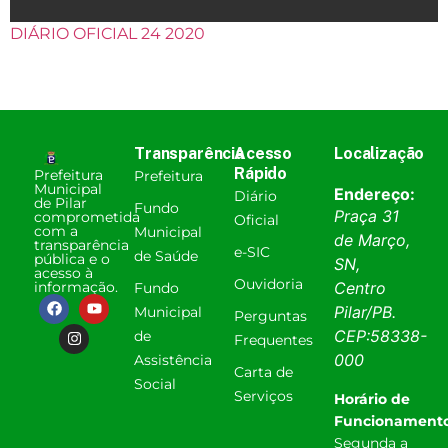
DIÁRIO OFICIAL 24 2020
Transparência
Acesso
Localização
Rápido
Prefeitura
Prefeitura
Municipal
Endereço:
Diário
de Pilar
Fundo
Praça 31
comprometida
Oficial
com a
Municipal
de Março,
transparência
e-SIC
de Saúde
pública e o
SN,
acesso à
Ouvidoria
informação.
Centro
Fundo
Pilar
/
PB
.
Municipal
Perguntas
CEP:
58338-
de
Frequentes
000
Assistência
Carta de
Social
Serviços
Horário de
Funcionamento
Segunda a