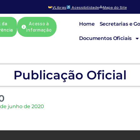
VLibras
Acessibilidade
Mapa do Site
Home
Secretarias e G
l da
Acesso à
rência
Informação
Documentos Oficiais
Publicação Oficial
0
 de junho de 2020