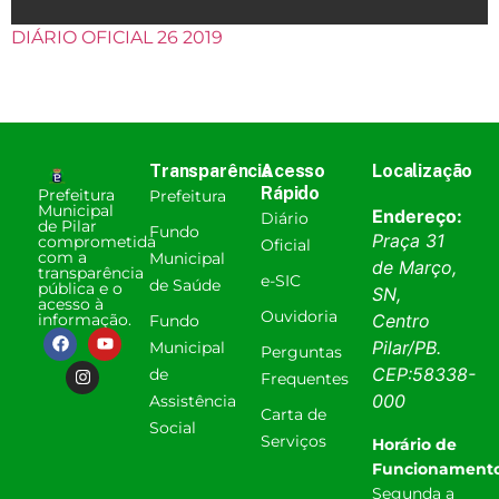
DIÁRIO OFICIAL 26 2019
Transparência
Acesso
Localização
Rápido
Prefeitura
Prefeitura
Municipal
Endereço:
Diário
de Pilar
Fundo
Praça 31
comprometida
Oficial
com a
Municipal
de Março,
transparência
e-SIC
de Saúde
pública e o
SN,
acesso à
Ouvidoria
informação.
Centro
Fundo
Pilar
/
PB
.
Municipal
Perguntas
CEP:
58338-
de
Frequentes
000
Assistência
Carta de
Social
Serviços
Horário de
Funcionamento
Segunda a