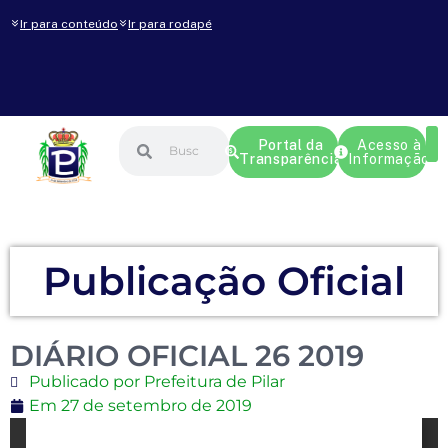
Ir para conteúdo
Ir para rodapé
Portal da
Acesso à
Transparência
Informação
Publicação Oficial
DIÁRIO OFICIAL 26 2019
Publicado por Prefeitura de Pilar
Em
27 de setembro de 2019