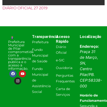
DIÁRIO OFICIAL 27 2019
Transparência
Acesso
Localização
Rápido
Prefeitura
Prefeitura
Municipal
Endereço:
Diário
de Pilar
Fundo
Praça 31
comprometida
Oficial
com a
Municipal
de Março,
transparência
e-SIC
de Saúde
pública e o
SN,
acesso à
Ouvidoria
informação.
Centro
Fundo
Pilar
/
PB
.
Municipal
Perguntas
CEP:
58338-
de
Frequentes
000
Assistência
Carta de
Social
Serviços
Horário de
Funcionamento
Segunda a