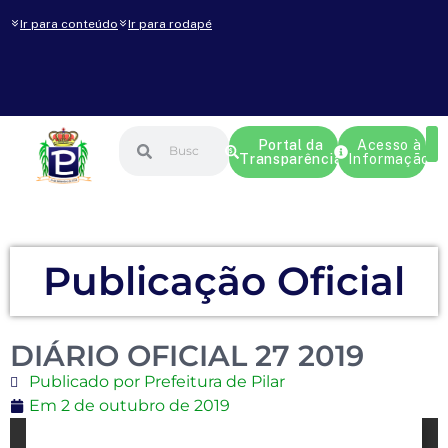
Ir para conteúdo
Ir para rodapé
Portal da
Acesso à
Transparência
Informação
Publicação Oficial
DIÁRIO OFICIAL 27 2019
Publicado por Prefeitura de Pilar
Em
2 de outubro de 2019