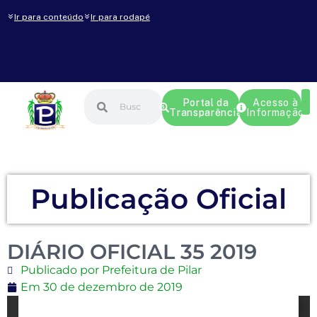
Ir para conteúdo
Ir para rodapé
Portal da
Acesso à
Transparência
Informação
Publicação Oficial
DIÁRIO OFICIAL 35 2019
Publicado por Prefeitura de Pilar
Em
30 de dezembro de 2019