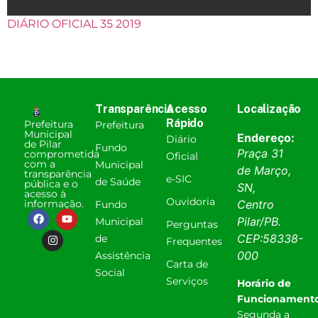
DIÁRIO OFICIAL 35 2019
Transparência
Acesso
Localização
Rápido
Prefeitura
Prefeitura
Municipal
Endereço:
Diário
de Pilar
Fundo
Praça 31
comprometida
Oficial
com a
Municipal
de Março,
transparência
e-SIC
de Saúde
pública e o
SN,
acesso à
Ouvidoria
informação.
Centro
Fundo
Pilar
/
PB
.
Municipal
Perguntas
CEP:
58338-
de
Frequentes
000
Assistência
Carta de
Social
Serviços
Horário de
Funcionamento
Segunda a