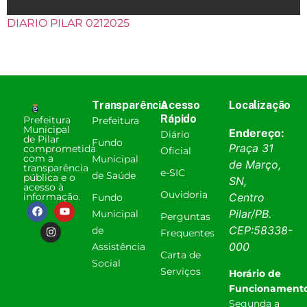
DIARIO PILAR 0212025
Transparência
Acesso
Localização
Rápido
Prefeitura
Prefeitura
Municipal
Endereço:
Diário
de Pilar
Fundo
Praça 31
comprometida
Oficial
com a
Municipal
de Março,
transparência
e-SIC
de Saúde
pública e o
SN,
acesso à
Ouvidoria
informação.
Centro
Fundo
Pilar
/
PB
.
Municipal
Perguntas
CEP:
58338-
de
Frequentes
000
Assistência
Carta de
Social
Serviços
Horário de
Funcionamento
Segunda a