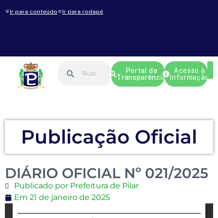
Ir para conteúdo
Ir para rodapé
Portal da
Acesso à
Transparência
Informação
Publicação Oficial
DIÁRIO OFICIAL Nº 021/2025
Publicado por Prefeitura de Pilar
Em
21 de janeiro de 2025