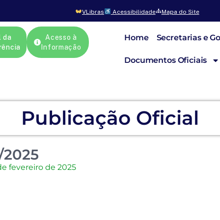
VLibras
Acessibilidade
Mapa do Site
Home
Secretarias e G
l da
Acesso à
rência
Informação
Documentos Oficiais
Publicação Oficial
/2025
de fevereiro de 2025