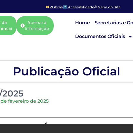
VLibras
Acessibilidade
Mapa do Site
Home
Secretarias e G
l da
Acesso à
rência
Informação
Documentos Oficiais
Publicação Oficial
/2025
 de fevereiro de 2025