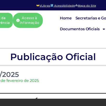
VLibras
Acessibilidade
Mapa do Site
Home
Secretarias e G
l da
Acesso à
rência
Informação
Documentos Oficiais
Publicação Oficial
/2025
 de fevereiro de 2025