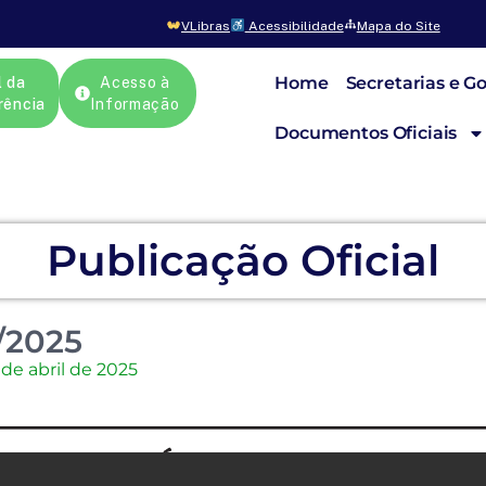
VLibras
Acessibilidade
Mapa do Site
Home
Secretarias e G
l da
Acesso à
rência
Informação
Documentos Oficiais
Publicação Oficial
/2025
 de abril de 2025