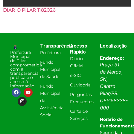
DIARIO PILAR 1182026
Transparência
Acesso
Localização
Rápido
Prefeitura
Prefeitura
Municipal
Endereço:
Diário
de Pilar
Fundo
Praça 31
comprometida
Oficial
com a
Municipal
de Março,
transparência
e-SIC
de Saúde
pública e o
SN,
acesso à
Ouvidoria
informação.
Centro
Fundo
Pilar
/
PB
.
Municipal
Perguntas
CEP:
58338-
de
Frequentes
000
Assistência
Carta de
Social
Serviços
Horário de
Funcionamento
Segunda a