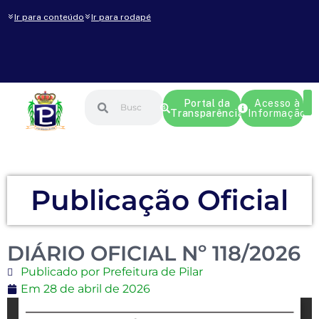
Ir para conteúdo
Ir para rodapé
Portal da
Acesso à
Transparência
Informação
Publicação Oficial
DIÁRIO OFICIAL Nº 118/2026
Publicado por Prefeitura de Pilar
Em
28 de abril de 2026