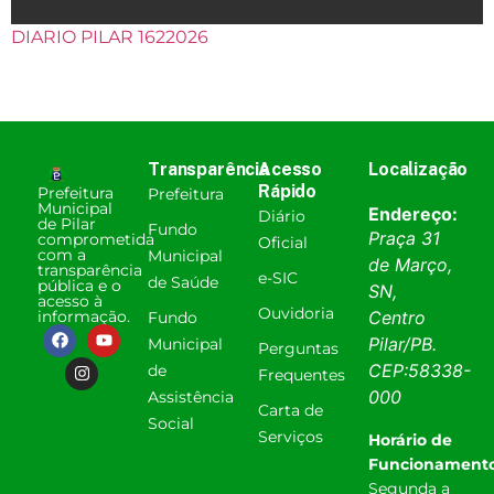
DIARIO PILAR 1622026
Transparência
Acesso
Localização
Rápido
Prefeitura
Prefeitura
Municipal
Endereço:
Diário
de Pilar
Fundo
Praça 31
comprometida
Oficial
com a
Municipal
de Março,
transparência
e-SIC
de Saúde
pública e o
SN,
acesso à
Ouvidoria
informação.
Centro
Fundo
Pilar
/
PB
.
Municipal
Perguntas
CEP:
58338-
de
Frequentes
000
Assistência
Carta de
Social
Serviços
Horário de
Funcionamento
Segunda a