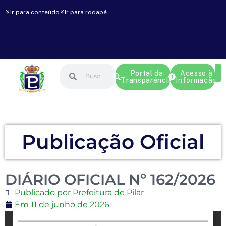
Ir para conteúdo
Ir para rodapé
Portal da
Acesso à
Transparência
Informação
Publicação Oficial
DIÁRIO OFICIAL Nº 162/2026
Publicado por Prefeitura de Pilar
Em
11 de junho de 2026