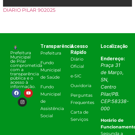
DIARIO PILAR 902025
Transparência
Acesso
Localização
Rápido
Prefeitura
Prefeitura
Municipal
Endereço:
Diário
de Pilar
Fundo
Praça 31
comprometida
Oficial
com a
Municipal
de Março,
transparência
e-SIC
de Saúde
pública e o
SN,
acesso à
Ouvidoria
informação.
Centro
Fundo
Pilar
/
PB
.
Municipal
Perguntas
CEP:
58338-
de
Frequentes
000
Assistência
Carta de
Social
Serviços
Horário de
Funcionamento
Segunda a