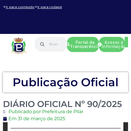
Ir para conteúdo
Ir para rodapé
Portal da
Acesso à
Transparência
Informação
Publicação Oficial
DIÁRIO OFICIAL Nº 90/2025
Publicado por Prefeitura de Pilar
Em
31 de março de 2025