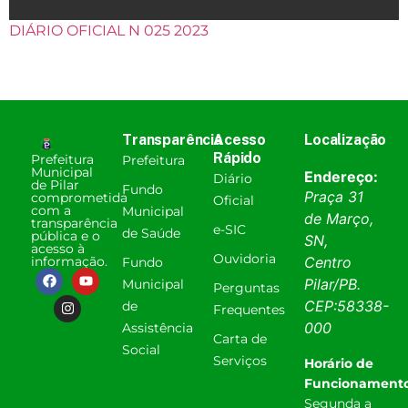
DIÁRIO OFICIAL N 025 2023
Transparência
Acesso
Localização
Rápido
Prefeitura
Prefeitura
Municipal
Endereço:
Diário
de Pilar
Fundo
Praça 31
comprometida
Oficial
com a
Municipal
de Março,
transparência
e-SIC
de Saúde
pública e o
SN,
acesso à
Ouvidoria
informação.
Centro
Fundo
Pilar
/
PB
.
Municipal
Perguntas
CEP:
58338-
de
Frequentes
000
Assistência
Carta de
Social
Serviços
Horário de
Funcionamento
Segunda a