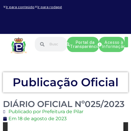
Ir para conteúdo
Ir para rodapé
Portal da
Acesso à
Transparência
Informação
Publicação Oficial
DIÁRIO OFICIAL Nº025/2023
Publicado por Prefeitura de Pilar
Em
18 de agosto de 2023