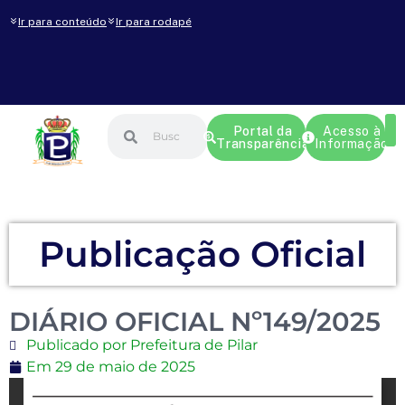
Ir para conteúdo
Ir para rodapé
Portal da
Acesso à
Transparência
Informação
Publicação Oficial
DIÁRIO OFICIAL Nº149/2025
Publicado por Prefeitura de Pilar
Em
29 de maio de 2025