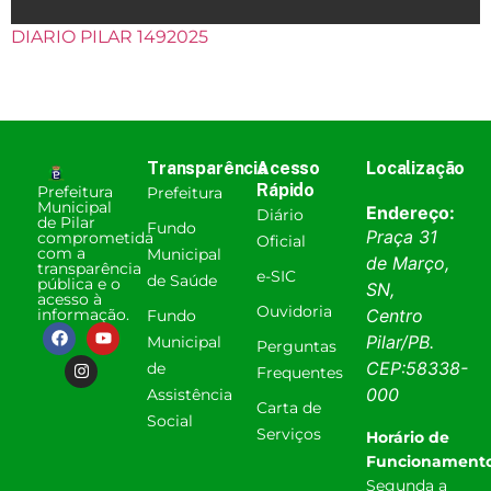
DIARIO PILAR 1492025
Transparência
Acesso
Localização
Rápido
Prefeitura
Prefeitura
Municipal
Endereço:
Diário
de Pilar
Fundo
Praça 31
comprometida
Oficial
com a
Municipal
de Março,
transparência
e-SIC
de Saúde
pública e o
SN,
acesso à
Ouvidoria
informação.
Centro
Fundo
Pilar
/
PB
.
Municipal
Perguntas
CEP:
58338-
de
Frequentes
000
Assistência
Carta de
Social
Serviços
Horário de
Funcionamento
Segunda a