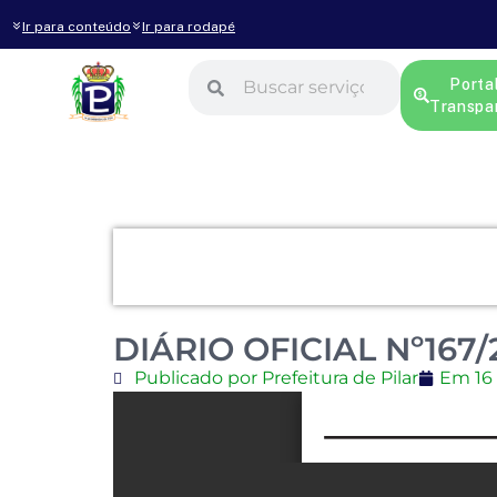
Ir para conteúdo
Ir para rodapé
Porta
Transpa
DIÁRIO OFICIAL Nº167/
Publicado por Prefeitura de Pilar
Em
16