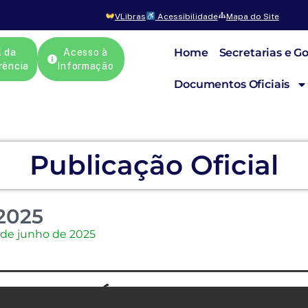
VLibras
Acessibilidade
Mapa do Site
Home
Secretarias e G
l da
Acesso à
rência
Informação
Documentos Oficiais
Publicação Oficial
2025
 de junho de 2025