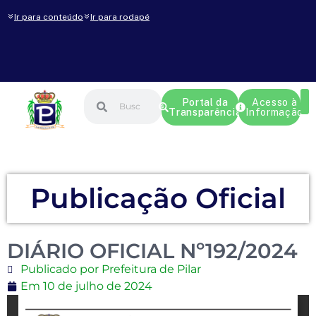
Ir para conteúdo
Ir para rodapé
Portal da
Acesso à
Transparência
Informação
Publicação Oficial
DIÁRIO OFICIAL Nº192/2024
Publicado por Prefeitura de Pilar
Em
10 de julho de 2024