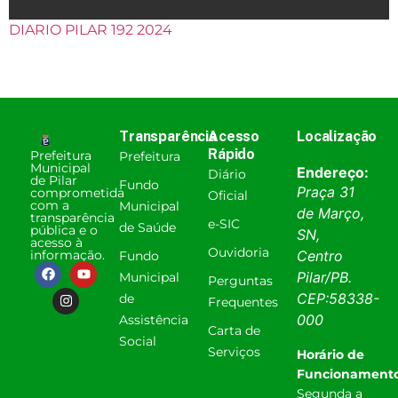
DIARIO PILAR 192 2024
Transparência
Acesso
Localização
Rápido
Prefeitura
Prefeitura
Municipal
Endereço:
Diário
de Pilar
Fundo
Praça 31
comprometida
Oficial
com a
Municipal
de Março,
transparência
e-SIC
de Saúde
pública e o
SN,
acesso à
Ouvidoria
informação.
Centro
Fundo
Pilar
/
PB
.
Municipal
Perguntas
CEP:
58338-
de
Frequentes
000
Assistência
Carta de
Social
Serviços
Horário de
Funcionamento
Segunda a