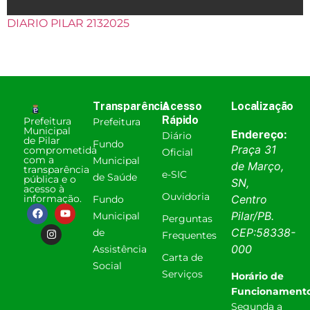
DIARIO PILAR 2132025
Transparência
Acesso
Localização
Rápido
Prefeitura
Prefeitura
Municipal
Endereço:
Diário
de Pilar
Fundo
Praça 31
comprometida
Oficial
com a
Municipal
de Março,
transparência
e-SIC
de Saúde
pública e o
SN,
acesso à
Ouvidoria
informação.
Centro
Fundo
Pilar
/
PB
.
Municipal
Perguntas
CEP:
58338-
de
Frequentes
000
Assistência
Carta de
Social
Serviços
Horário de
Funcionamento
Segunda a