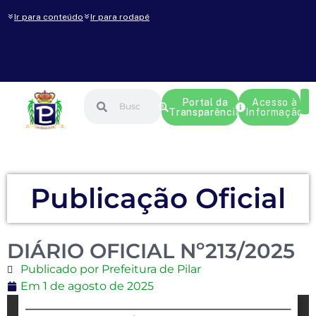
Ir para conteúdo
Ir para rodapé
Portal da
Acesso à
Transparência
Informação
Publicação Oficial
DIÁRIO OFICIAL Nº213/2025
Publicado por Prefeitura de Pilar
Em
1 de agosto de 2025