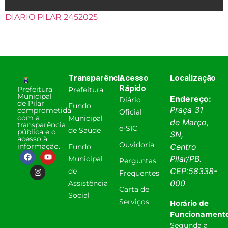
DIARIO PILAR 2452025
Transparência
Acesso
Localização
Rápido
Prefeitura
Prefeitura
Municipal
Endereço:
Diário
de Pilar
Fundo
Praça 31
comprometida
Oficial
com a
Municipal
de Março,
transparência
e-SIC
de Saúde
pública e o
SN,
acesso à
Ouvidoria
informação.
Centro
Fundo
Pilar
/
PB
.
Municipal
Perguntas
CEP:
58338-
de
Frequentes
000
Assistência
Carta de
Social
Serviços
Horário de
Funcionamento
Segunda a