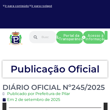
Ir para conteúdo
Ir para rodapé
Portal da
Acesso à
Transparência
Informação
Publicação Oficial
DIÁRIO OFICIAL Nº245/2025
Publicado por Prefeitura de Pilar
Em
2 de setembro de 2025