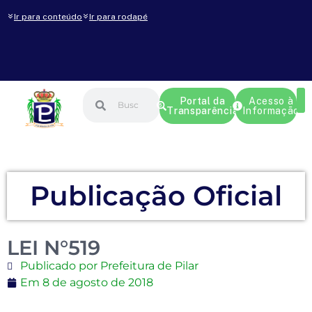
Ir para conteúdo
Ir para rodapé
Portal da
Acesso à
Transparência
Informação
Publicação Oficial
LEI N°519
Publicado por Prefeitura de Pilar
Em
8 de agosto de 2018