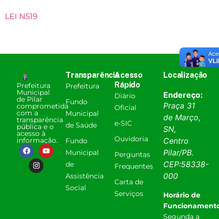
LEI N519
Transparência
Acesso
Localização
Rápido
Prefeitura
Prefeitura
Municipal
Endereço:
Diário
de Pilar
Fundo
Praça 31
comprometida
Oficial
com a
Municipal
de Março,
transparência
e-SIC
de Saúde
pública e o
SN,
acesso à
Ouvidoria
informação.
Centro
Fundo
Pilar
/
PB
.
Municipal
Perguntas
CEP:
58338-
de
Frequentes
000
Assistência
Carta de
Social
Serviços
Horário de
Funcionamento
Segunda a