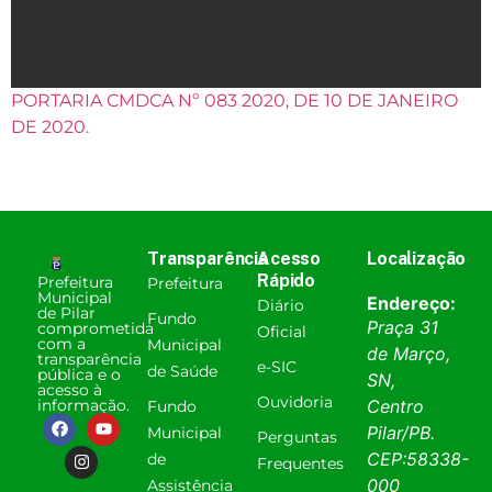
PORTARIA CMDCA Nº 083 2020, DE 10 DE JANEIRO
DE 2020.
Transparência
Acesso
Localização
Rápido
Prefeitura
Prefeitura
Municipal
Endereço:
Diário
de Pilar
Fundo
Praça 31
comprometida
Oficial
com a
Municipal
de Março,
transparência
e-SIC
de Saúde
pública e o
SN,
acesso à
Ouvidoria
informação.
Centro
Fundo
Pilar
/
PB
.
Municipal
Perguntas
CEP:
58338-
de
Frequentes
000
Assistência