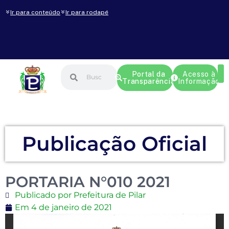
Ir para conteúdo
Ir para rodapé
Portal da
Acesso à
Transparência
Informação
Publicação Oficial
PORTARIA N°010 2021
Publicado por Prefeitura de Pilar
Em
4 de janeiro de 2021