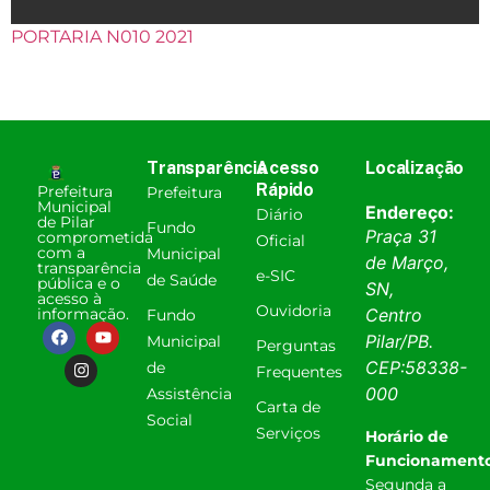
PORTARIA N010 2021
Transparência
Acesso
Localização
Rápido
Prefeitura
Prefeitura
Municipal
Endereço:
Diário
de Pilar
Fundo
Praça 31
comprometida
Oficial
com a
Municipal
de Março,
transparência
e-SIC
de Saúde
pública e o
SN,
acesso à
Ouvidoria
informação.
Centro
Fundo
Pilar
/
PB
.
Municipal
Perguntas
CEP:
58338-
de
Frequentes
000
Assistência
Carta de
Social
Serviços
Horário de
Funcionamento
Segunda a