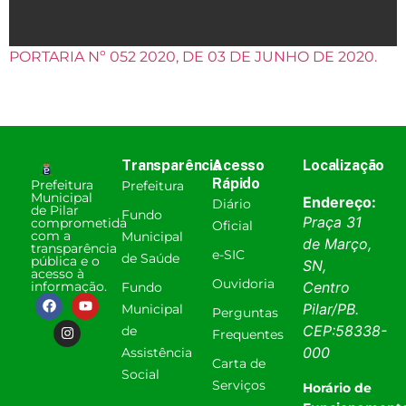
PORTARIA Nº 052 2020, DE 03 DE JUNHO DE 2020.
Transparência
Acesso
Localização
Rápido
Prefeitura
Prefeitura
Municipal
Endereço:
Diário
de Pilar
Fundo
Praça 31
comprometida
Oficial
com a
Municipal
de Março,
transparência
e-SIC
de Saúde
pública e o
SN,
acesso à
Ouvidoria
informação.
Centro
Fundo
Pilar
/
PB
.
Municipal
Perguntas
CEP:
58338-
de
Frequentes
000
Assistência
Carta de
Social
Serviços
Horário de