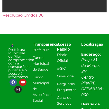
Resolução Cmdca 08
Transparência
Acesso
Localização
Rápido
Prefeitura
Prefeitura
Municipal
Endereço:
Diário
de Pilar
Fundo
Praça 31
comprometida
Oficial
com a
Municipal
de Março,
transparência
e-SIC
de Saúde
pública e o
SN,
acesso à
Ouvidoria
informação.
Centro
Fundo
Pilar
/
PB
.
Municipal
Perguntas
CEP:
58338-
de
Frequentes
000
Assistência
Carta de
Social
Serviços
Horário de