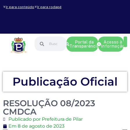
Ir para conteúdo
Ir para rodapé
Portal da
Acesso à
Transparência
Informação
Publicação Oficial
RESOLUÇÃO 08/2023
CMDCA
Publicado por Prefeitura de Pilar
Em
8 de agosto de 2023