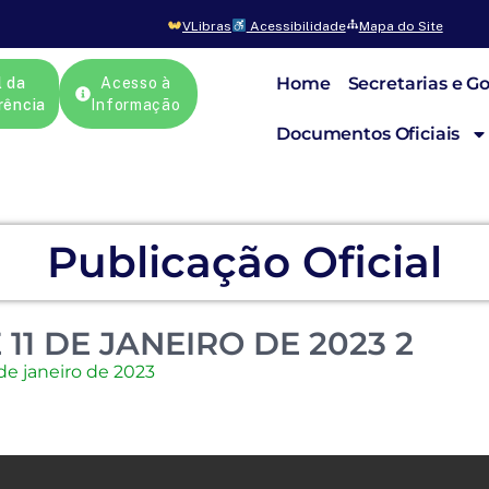
VLibras
Acessibilidade
Mapa do Site
Home
Secretarias e G
l da
Acesso à
rência
Informação
Documentos Oficiais
Publicação Oficial
11 DE JANEIRO DE 2023 2
 de janeiro de 2023