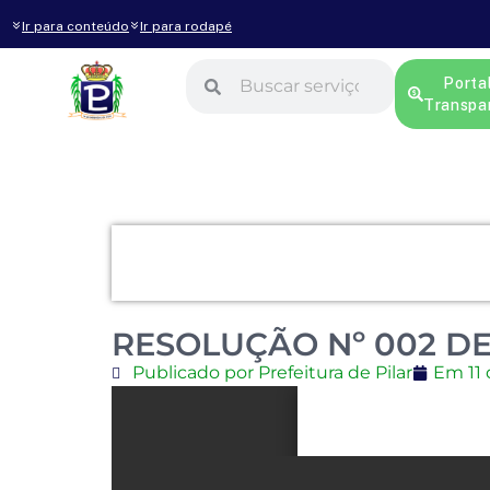
Ir para conteúdo
Ir para rodapé
Porta
Transpa
RESOLUÇÃO Nº 002 DE 
Publicado por Prefeitura de Pilar
Em
11