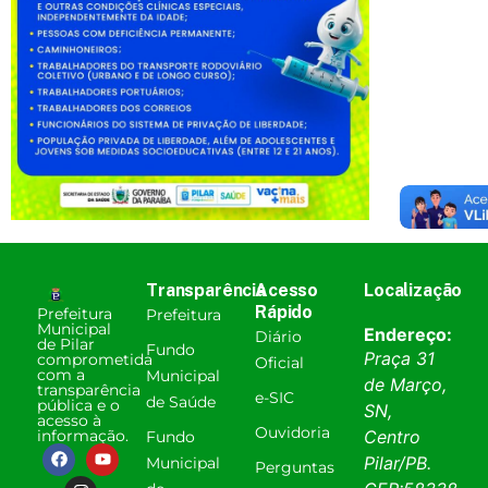
Transparência
Acesso
Localização
Rápido
Prefeitura
Prefeitura
Municipal
Endereço:
Diário
de Pilar
Fundo
Praça 31
comprometida
Oficial
com a
Municipal
de Março,
transparência
e-SIC
de Saúde
pública e o
SN,
acesso à
Ouvidoria
informação.
Centro
Fundo
Pilar
/
PB
.
Municipal
Perguntas