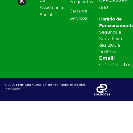
CEP:
58338-
de
Frequentes
000
Assistência
Carta de
Social
Serviços
Horário de
Funcionamento
Segunda a
Sexta-Feira
das 8:00 à
14:00hrs
Email:
setor.tributo
© 2026 Prefeitura Municipal de Pilar Todos os direitos
reservados.