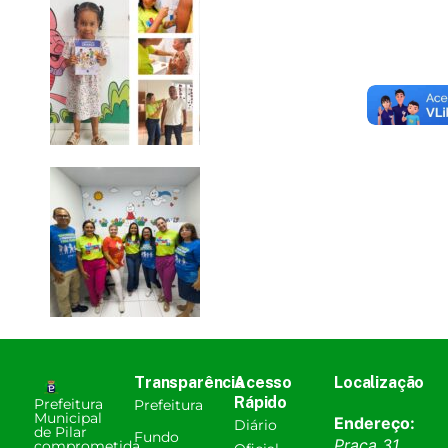
Transparência
Acesso
Localização
Rápido
Prefeitura
Prefeitura
Municipal
Endereço:
Diário
de Pilar
Fundo
Praça 31
comprometida