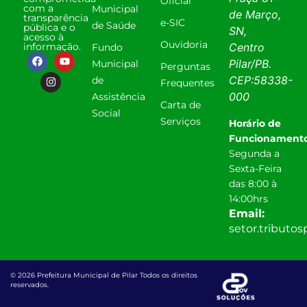
Oficial
com a
Municipal
de Março,
transparência
e-SIC
de Saúde
pública e o
SN,
acesso à
Ouvidoria
informação.
Centro
Fundo
Pilar
/
PB
.
Municipal
Perguntas
CEP:
58338-
de
Frequentes
000
Assistência
Carta de
Social
Serviços
Horário de
Funcionamento
Segunda a
Sexta-Feira
das 8:00 à
14:00hrs
Email:
setor.tributo
© 2026 Prefeitura Municipal de Pilar Todos os direitos
reservados.