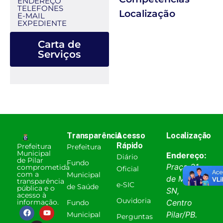
ENDEREÇO
TELEFONES
Localização
E-MAIL
EXPEDIENTE
Carta de
Serviços
Transparência
Acesso
Localização
Rápido
Prefeitura
Prefeitura
Municipal
Endereço:
Diário
de Pilar
Fundo
Praça 31
comprometida
Oficial
com a
Municipal
de Março,
transparência
e-SIC
de Saúde
pública e o
SN,
acesso à
Ouvidoria
informação.
Centro
Fundo
Pilar
/
PB
.
Municipal
Perguntas