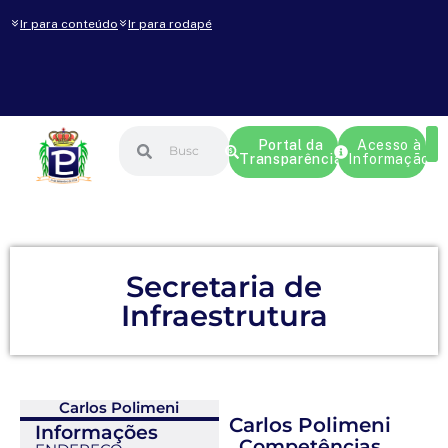
Ir para conteúdo
Ir para rodapé
Portal da
Acesso à
Transparência
Informação
Secretaria de
Infraestrutura
Carlos Polimeni
Carlos Polimeni
Informações
Competências