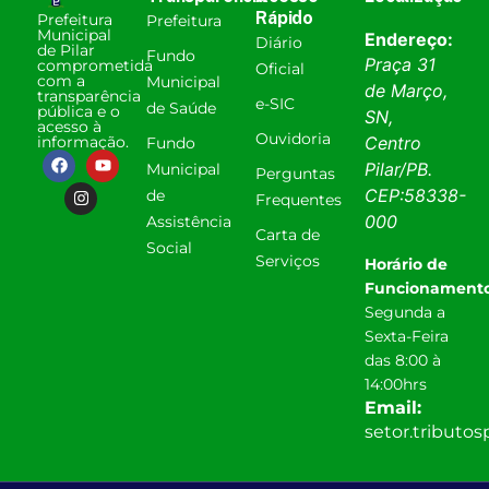
Rápido
Prefeitura
Prefeitura
Municipal
Endereço:
Diário
de Pilar
Fundo
Praça 31
comprometida
Oficial
com a
Municipal
de Março,
transparência
e-SIC
de Saúde
pública e o
SN,
acesso à
Ouvidoria
informação.
Centro
Fundo
Pilar
/
PB
.
Municipal
Perguntas
CEP:
58338-
de
Frequentes
000
Assistência
Carta de
Social
Serviços
Horário de
Funcionamento
Segunda a
Sexta-Feira
das 8:00 à
14:00hrs
Email:
setor.tributo