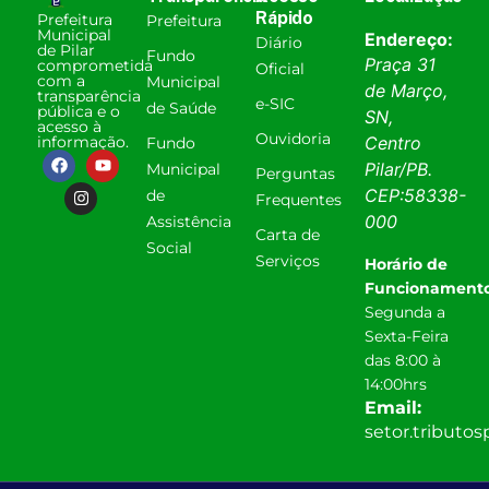
Rápido
Prefeitura
Prefeitura
Municipal
Endereço:
Diário
de Pilar
Fundo
Praça 31
comprometida
Oficial
com a
Municipal
de Março,
transparência
e-SIC
de Saúde
pública e o
SN,
acesso à
Ouvidoria
informação.
Centro
Fundo
Pilar
/
PB
.
Municipal
Perguntas
CEP:
58338-
de
Frequentes
000
Assistência
Carta de
Social
Serviços
Horário de
Funcionamento
Segunda a
Sexta-Feira
das 8:00 à
14:00hrs
Email:
setor.tributo