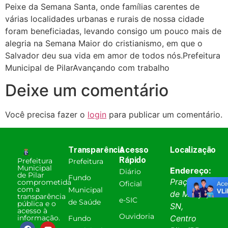
Peixe da Semana Santa, onde famílias carentes de
várias localidades urbanas e rurais de nossa cidade
foram beneficiadas, levando consigo um pouco mais de
alegria na Semana Maior do cristianismo, em que o
Salvador deu sua vida em amor de todos nós.Prefeitura
Municipal de PilarAvançando com trabalho
Deixe um comentário
Você precisa fazer o
login
para publicar um comentário.
Transparência
Acesso
Localização
Rápido
Prefeitura
Prefeitura
Municipal
Endereço:
Diário
de Pilar
Fundo
Praça 31
comprometida
Oficial
com a
Municipal
de Março,
transparência
e-SIC
de Saúde
pública e o
SN,
acesso à
Ouvidoria
informação.
Centro
Fundo