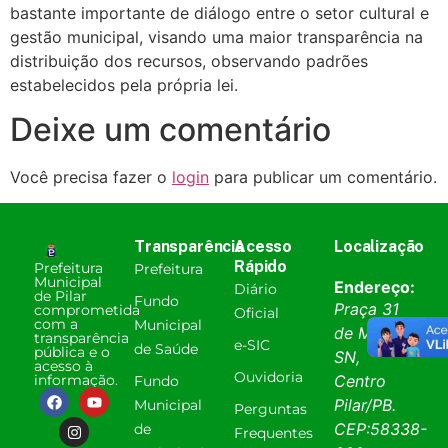
bastante importante de diálogo entre o setor cultural e
gestão municipal, visando uma maior transparência na
distribuição dos recursos, observando padrões
estabelecidos pela própria lei.
Deixe um comentário
Você precisa fazer o
login
para publicar um comentário.
Transparência
Acesso
Localização
Rápido
Prefeitura
Prefeitura
Municipal
Endereço:
Diário
de Pilar
Fundo
Praça 31
comprometida
Oficial
com a
Municipal
de Março,
transparência
e-SIC
de Saúde
pública e o
SN,
acesso à
Ouvidoria
informação.
Centro
Fundo
Pilar
/
PB
.
Municipal
Perguntas
CEP:
58338-
de
Frequentes