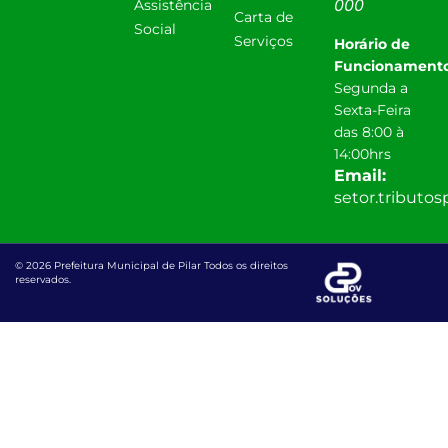
000
Assistência
Carta de
Social
Serviços
Horário de
Funcionamento
Segunda a
Sexta-Feira
das 8:00 à
14:00hrs
Email:
setor.tributo
© 2026 Prefeitura Municipal de Pilar Todos os direitos
reservados.