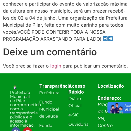
conhecer e participar do evento de valorização máxima
da cultura em nosso município, será um prazer recebê-
los de 02 a 04 de junho. Uma organização da Prefeitura
Municipal de Pilar, feita com muito carinho para todos
vocês.VOCÊ PODE CONFERIR TODA A NOSSA
PROGRAMAÇÃO ARRASTANDO PARA LADO!
Deixe um comentário
Você precisa fazer o
login
para publicar um comentário.
Transparência
Acesso
Localização
Rápido
Prefeitura
Prefeitura
Municipal
Endereço:
Diário
de Pilar
Fundo
Praça 31
comprometida
Oficial
com a
Municipal
de Março,
transparência
e-SIC
de Saúde
pública e o
SN,
acesso à
Ouvidoria
informação.
Centro
Fundo