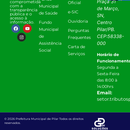
Praça 31
comprometida
Oficial
com a
Municipal
de Março,
transparência
e-SIC
de Saúde
pública e o
SN,
acesso à
Ouvidoria
informação.
Centro
Fundo
Pilar
/
PB
.
Municipal
Perguntas
CEP:
58338-
de
Frequentes
000
Assistência
Carta de
Social
Serviços
Horário de
Funcionamento
Segunda a
Sexta-Feira
das 8:00 à
14:00hrs
Email:
setor.tributo
© 2026 Prefeitura Municipal de Pilar Todos os direitos
reservados.